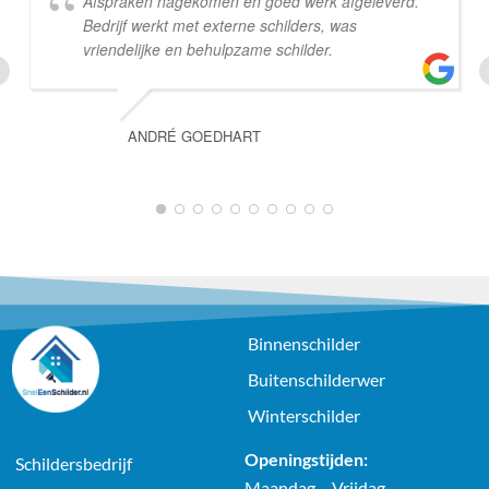
Afspraken nagekomen en goed werk afgeleverd.
Bedrijf werkt met externe schilders, was
vriendelijke en behulpzame schilder.
ANDRÉ GOEDHART
Binnenschilder
Buitenschilderwer
Winterschilder
Openingstijden:
Schildersbedrijf
Maandag – Vrijdag