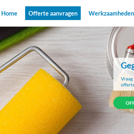
Home
Offerte aanvragen
Werkzaamheden 
Geg
Vraag 
offert
OF