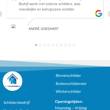
Bedrijf werkt met externe schilders, was
vriendelijke en behulpzame schilder.
ANDRÉ GOEDHART
Binnenschilder
Buitenschilderwer
Winterschilder
Openingstijden:
Schildersbedrijf
Maandag – Vrijdag